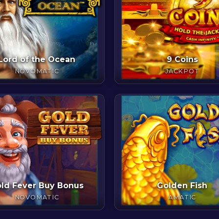
Lord of the Ocean
9 Coins
NOVOMATIC
JACKPOT
ld Fever Buy Bonus
Golden Fish
NOVOMATIC
AMATIC
s of Ra: Hold and Win
3 Wonders Catch
Majestic Claws - Hold 
Stoichkov #8
YGGDRASIL
BETSOFT
SPINOMENAL
EGT