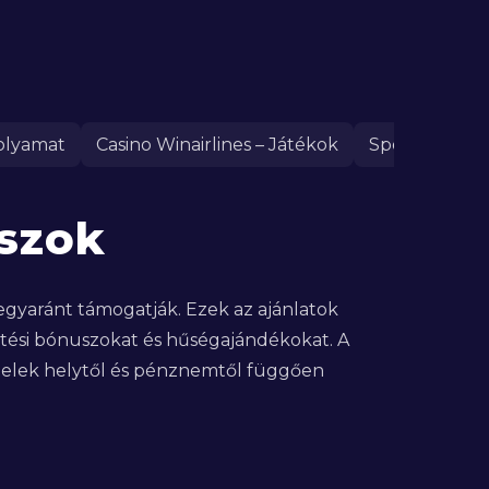
Mad Hit Wild Alice
Crazy Chicken
NOLIMITCITY
SKYWIND
folyamat
Casino Winairlines – Játékok
Sportok és f
a
Bulky Dice
uszok
AMATIC
Golden Shower
NOLIMITCITY
 egyaránt támogatják. Ezek az ajánlatok
ltési bónuszokat és hűségajándékokat. A
ételek helytől és pénznemtől függően