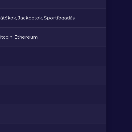
 Játékok, Jackpotok, Sportfogadás
Bitcoin, Ethereum