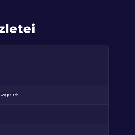
zletei
szigetek