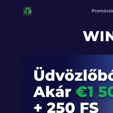
Promóció
WIN